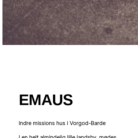
EMAUS
Indre missions hus i Vorgod-Barde
I en helt almindelig lille landsby, mødes